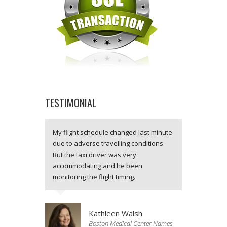
TESTIMONIAL
dule changed last minute
travelling conditions.
iver was very
g and he been
light timing.
thleen Walsh
ton Medical Center Names