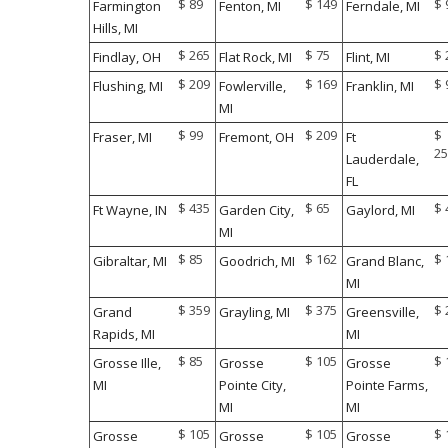
$ 89
$ 149
$ 
Farmington
Fenton, MI
Ferndale, MI
Hills, MI
$ 265
$ 75
$ 
Findlay, OH
Flat Rock, MI
Flint, MI
$ 209
$ 169
$ 
Flushing, MI
Fowlerville,
Franklin, MI
MI
$ 99
$ 209
$
Fraser, MI
Fremont, OH
Ft
25
Lauderdale,
FL
$ 435
$ 65
$ 
Ft Wayne, IN
Garden City,
Gaylord, MI
MI
$ 85
$ 162
$ 
Gibraltar, MI
Goodrich, MI
Grand Blanc,
MI
$ 359
$ 375
$ 
Grand
Grayling, MI
Greensville,
Rapids, MI
MI
$ 85
$ 105
$ 
Grosse Ille,
Grosse
Grosse
MI
Pointe City,
Pointe Farms,
MI
MI
$ 105
$ 105
$ 
Grosse
Grosse
Grosse