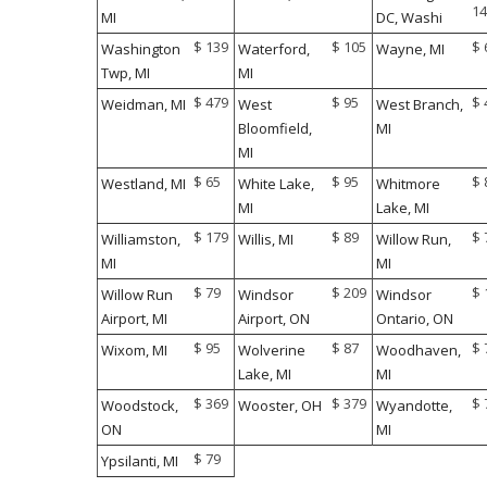
14
MI
DC, Washi
$ 139
$ 105
$ 
Washington
Waterford,
Wayne, MI
Twp, MI
MI
$ 479
$ 95
$ 
Weidman, MI
West
West Branch,
Bloomfield,
MI
MI
$ 65
$ 95
$ 
Westland, MI
White Lake,
Whitmore
MI
Lake, MI
$ 179
$ 89
$ 
Williamston,
Willis, MI
Willow Run,
MI
MI
$ 79
$ 209
$ 
Willow Run
Windsor
Windsor
Airport, MI
Airport, ON
Ontario, ON
$ 95
$ 87
$ 
Wixom, MI
Wolverine
Woodhaven,
Lake, MI
MI
$ 369
$ 379
$ 
Woodstock,
Wooster, OH
Wyandotte,
ON
MI
$ 79
Ypsilanti, MI