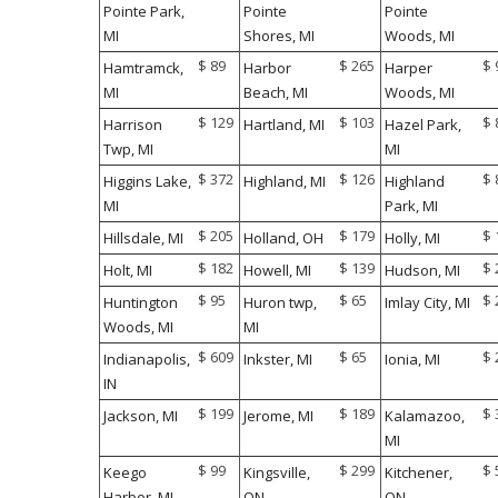
Pointe Park,
Pointe
Pointe
MI
Shores, MI
Woods, MI
$ 89
$ 265
$ 
Hamtramck,
Harbor
Harper
MI
Beach, MI
Woods, MI
$ 129
$ 103
$ 
Harrison
Hartland, MI
Hazel Park,
Twp, MI
MI
$ 372
$ 126
$ 
Higgins Lake,
Highland, MI
Highland
MI
Park, MI
$ 205
$ 179
$ 
Hillsdale, MI
Holland, OH
Holly, MI
$ 182
$ 139
$ 
Holt, MI
Howell, MI
Hudson, MI
$ 95
$ 65
$ 
Huntington
Huron twp,
Imlay City, MI
Woods, MI
MI
$ 609
$ 65
$ 
Indianapolis,
Inkster, MI
Ionia, MI
IN
$ 199
$ 189
$ 
Jackson, MI
Jerome, MI
Kalamazoo,
MI
$ 99
$ 299
$ 
Keego
Kingsville,
Kitchener,
Harbor, MI
ON
ON