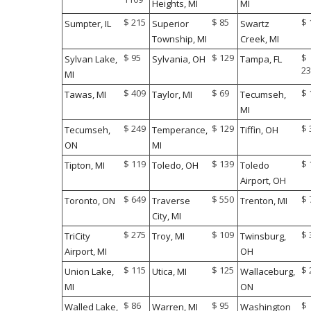
Heights, MI
MI
$ 215
$ 85
$ 
Sumpter, IL
Superior
Swartz
Township, MI
Creek, MI
$ 95
$ 129
$
Sylvan Lake,
Sylvania, OH
Tampa, FL
23
MI
$ 409
$ 69
$ 
Tawas, MI
Taylor, MI
Tecumseh,
MI
$ 249
$ 129
$ 
Tecumseh,
Temperance,
Tiffin, OH
ON
MI
$ 119
$ 139
$ 
Tipton, MI
Toledo, OH
Toledo
Airport, OH
$ 649
$ 550
$ 
Toronto, ON
Traverse
Trenton, MI
City, MI
$ 275
$ 109
$ 
TriCity
Troy, MI
Twinsburg,
Airport, MI
OH
$ 115
$ 125
$ 
Union Lake,
Utica, MI
Wallaceburg,
MI
ON
$ 86
$ 95
$
Walled Lake,
Warren, MI
Washington