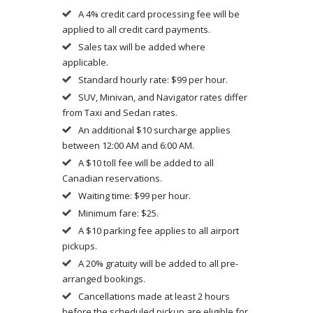
A 4% credit card processing fee will be
applied to all credit card payments.
Sales tax will be added where
applicable.
Standard hourly rate: $99 per hour.
SUV, Minivan, and Navigator rates differ
from Taxi and Sedan rates.
An additional $10 surcharge applies
between 12:00 AM and 6:00 AM.
A $10 toll fee will be added to all
Canadian reservations.
Waiting time: $99 per hour.
Minimum fare: $25.
A $10 parking fee applies to all airport
pickups.
A 20% gratuity will be added to all pre-
arranged bookings.
Cancellations made at least 2 hours
before the scheduled pickup are eligible for