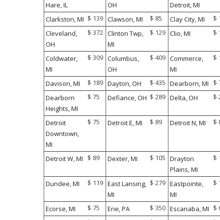
Hare, IL
OH
Detroit, MI
$ 139
$ 85
$ 
Clarkston, MI
Clawson, MI
Clay City, MI
$ 372
$ 129
$ 
Cleveland,
Clinton Twp,
Clio, MI
OH
MI
$ 309
$ 409
$ 
Coldwater,
Columbus,
Commerce,
MI
OH
MI
$ 189
$ 435
$ 
Davison, MI
Dayton, OH
Dearborn, MI
$ 75
$ 289
$ 
Dearborn
Defiance, OH
Delta, OH
Heights, MI
$ 75
$ 89
$ 
Detroit
Detroit E, MI
Detroit N, MI
Downtown,
MI
$ 89
$ 105
$ 
Detroit W, MI
Dexter, MI
Drayton
Plains, MI
$ 119
$ 279
$ 
Dundee, MI
East Lansing,
Eastpointe,
MI
MI
$ 75
$ 350
$ 
Ecorse, MI
Erie, PA
Escanaba, MI