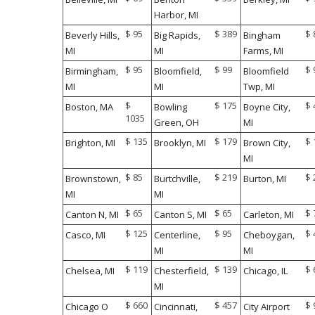
Harbor, MI
$ 95
$ 389
$ 
Beverly Hills,
Big Rapids,
Bingham
MI
MI
Farms, MI
$ 95
$ 99
$ 
Birmingham,
Bloomfield,
Bloomfield
MI
MI
Twp, MI
$
$ 175
$ 
Boston, MA
Bowling
Boyne City,
1035
Green, OH
MI
$ 135
$ 179
$ 
Brighton, MI
Brooklyn, MI
Brown City,
MI
$ 85
$ 219
$ 
Brownstown,
Burtchville,
Burton, MI
MI
MI
$ 65
$ 65
$ 
Canton N, MI
Canton S, MI
Carleton, MI
$ 125
$ 95
$ 
Casco, MI
Centerline,
Cheboygan,
MI
MI
$ 119
$ 139
$ 
Chelsea, MI
Chesterfield,
Chicago, IL
MI
$ 660
$ 457
$ 
Chicago O
Cincinnati,
City Airport