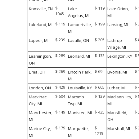
$
$ 119
$ 
Knoxville, TN
Lake
Lake Orion,
1045
Angelus, MI
MI
$ 119
$ 199
$ 
Lakeland, MI
Lambertville,
Lansing, MI
MI
$ 239
$ 205
$ 
Lapeer, MI
Lasalle, ON
Lathrup
Village, MI
$ 289
$ 133
$ 
Leamington,
Leonard, MI
Lexington, KY
ON
$ 269
$ 69
$ 
Lima, OH
Lincoln Park,
Livonia, MI
MI
$ 429
$ 605
$ 
London, ON
Louisville, KY
Luther, MI
$ 604
$ 139
$ 
Mackinac
Macomb
Madison Hts,
City, MI
Twp, MI
MI
$ 149
$ 435
$ 
Manchester,
Manistee, MI
Mansfield,
MI
OH
$ 179
$
$ 
Marine City,
Marquette,
Marshall, MI
1215
MI
MI