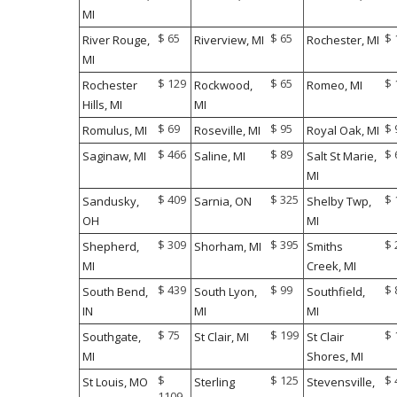
MI
$ 65
$ 65
$ 
River Rouge,
Riverview, MI
Rochester, MI
MI
$ 129
$ 65
$ 
Rochester
Rockwood,
Romeo, MI
Hills, MI
MI
$ 69
$ 95
$ 
Romulus, MI
Roseville, MI
Royal Oak, MI
$ 466
$ 89
$ 
Saginaw, MI
Saline, MI
Salt St Marie,
MI
$ 409
$ 325
$ 
Sandusky,
Sarnia, ON
Shelby Twp,
OH
MI
$ 309
$ 395
$ 
Shepherd,
Shorham, MI
Smiths
MI
Creek, MI
$ 439
$ 99
$ 
South Bend,
South Lyon,
Southfield,
IN
MI
MI
$ 75
$ 199
$ 
Southgate,
St Clair, MI
St Clair
MI
Shores, MI
$
$ 125
$ 
St Louis, MO
Sterling
Stevensville,
1109