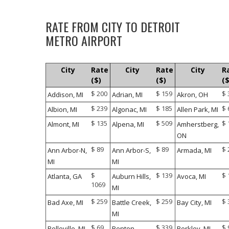
RATE FROM CITY TO DETROIT
METRO AIRPORT
City
Rate
City
Rate
City
R
($)
($)
($
$ 200
$ 159
$ 
Addison, MI
Adrian, MI
Akron, OH
$ 239
$ 185
$ 
Albion, MI
Algonac, MI
Allen Park, MI
$ 135
$ 509
$ 
Almont, MI
Alpena, MI
Amherstberg,
ON
$ 89
$ 89
$ 
Ann Arbor-N,
Ann Arbor-S,
Armada, MI
MI
MI
$
$ 139
$ 
Atlanta, GA
Auburn Hills,
Avoca, MI
1069
MI
$ 259
$ 259
$ 
Bad Axe, MI
Battle Creek,
Bay City, MI
MI
$ 69
$ 339
$ 
Belleville, MI
Benton
Berkley, MI