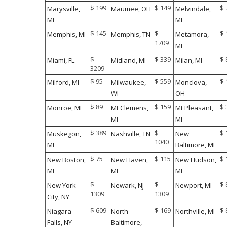
$ 199
$ 149
$ 
Marysville,
Maumee, OH
Melvindale,
MI
MI
$ 145
$
$ 
Memphis, MI
Memphis, TN
Metamora,
1709
MI
$
$ 339
$ 
Miami, FL
Midland, MI
Milan, MI
3209
$ 95
$ 559
$ 
Milford, MI
Milwaukee,
Monclova,
WI
OH
$ 89
$ 159
$ 
Monroe, MI
Mt Clemens,
Mt Pleasant,
MI
MI
$ 389
$
$ 
Muskegon,
Nashville, TN
New
1040
MI
Baltimore, MI
$ 75
$ 115
$ 
New Boston,
New Haven,
New Hudson,
MI
MI
MI
$
$
$ 
New York
Newark, NJ
Newport, MI
1309
1309
City, NY
$ 609
$ 169
$ 
Niagara
North
Northville, MI
Falls, NY
Baltimore,