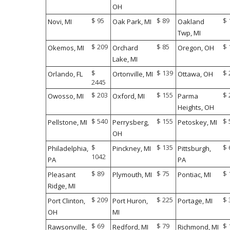
OH
$ 95
$ 89
$ 
Novi, MI
Oak Park, MI
Oakland
Twp, MI
$ 209
$ 85
$ 
Okemos, MI
Orchard
Oregon, OH
Lake, MI
$
$ 139
$ 
Orlando, FL
Ortonville, MI
Ottawa, OH
2445
$ 203
$ 155
$ 
Owosso, MI
Oxford, MI
Parma
Heights, OH
$ 540
$ 155
$ 
Pellstone, MI
Perrysberg,
Petoskey, MI
OH
$
$ 135
$ 
Philadelphia,
Pinckney, MI
Pittsburgh,
1042
PA
PA
$ 89
$ 75
$ 
Pleasant
Plymouth, MI
Pontiac, MI
Ridge, MI
$ 209
$ 225
$ 
Port Clinton,
Port Huron,
Portage, MI
OH
MI
$ 69
$ 79
$ 
Rawsonville,
Redford, MI
Richmond, MI